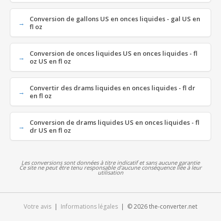
Conversion de gallons US en onces liquides - gal US en
fl oz
Conversion de onces liquides US en onces liquides - fl
oz US en fl oz
Convertir des drams liquides en onces liquides - fl dr
en fl oz
Conversion de drams liquides US en onces liquides - fl
dr US en fl oz
Les conversions sont données à titre indicatif et sans aucune garantie
Ce site ne peut être tenu responsable d'aucune conséquence liée à leur
utilisation
Votre avis
|
Informations légales
| © 2026 the-converter.net