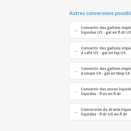
Autres conversions possibl
Convertir des gallons imp
liquides US - gal en fl dr U
Convertir des gallons impé
à café US - gal en tsp US
Convertir des gallons impé
à soupe CA - gal en tbsp CA
Convertir des onces liqui
liquides - fl oz en fl dr
Conversion de drams liqu
liquides - fl dr US en fl dr