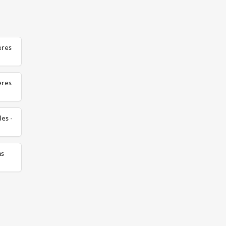
ères
ères
es -
ms