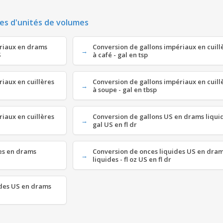
es d'unités de volumes
ériaux en drams
Conversion de gallons impériaux en cuill
S
à café - gal en tsp
riaux en cuillères
Conversion de gallons impériaux en cuill
à soupe - gal en tbsp
riaux en cuillères
Conversion de gallons US en drams liquid
gal US en fl dr
des en drams
Conversion de onces liquides US en dra
liquides - fl oz US en fl dr
ides US en drams