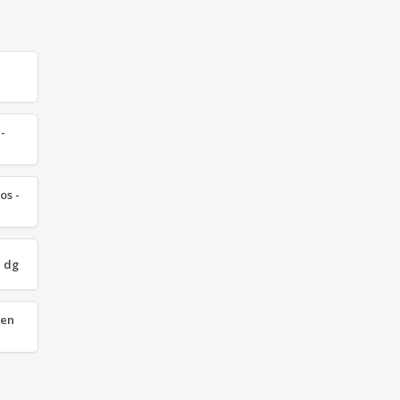
-
os -
n dg
 en