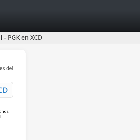
l - PGK en XCD
es del
orios
l