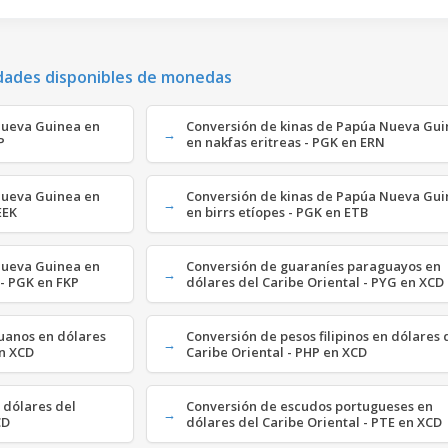
dades disponibles de monedas
Nueva Guinea en
Conversión de kinas de Papúa Nueva Gu
P
en nakfas eritreas - PGK en ERN
Nueva Guinea en
Conversión de kinas de Papúa Nueva Gu
EEK
en birrs etíopes - PGK en ETB
Nueva Guinea en
Conversión de guaraníes paraguayos en
 - PGK en FKP
dólares del Caribe Oriental - PYG en XCD
ruanos en dólares
Conversión de pesos filipinos en dólares 
en XCD
Caribe Oriental - PHP en XCD
 dólares del
Conversión de escudos portugueses en
CD
dólares del Caribe Oriental - PTE en XCD