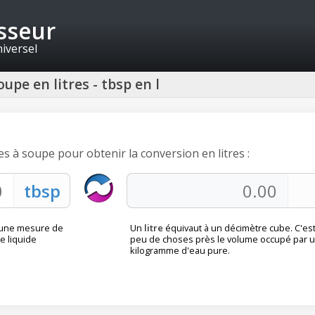
isseur
niversel
oupe en litres - tbsp en l
res à soupe pour obtenir la conversion en litres :
une mesure de
Un
litre
équivaut à un décimètre cube. C'est
e liquide
peu de choses près le volume occupé par 
kilogramme d'eau pure.