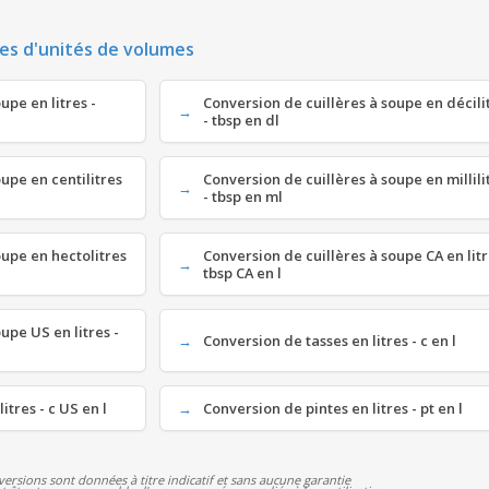
es d'unités de volumes
upe en litres -
Conversion de cuillères à soupe en décili
- tbsp en dl
oupe en centilitres
Conversion de cuillères à soupe en millili
- tbsp en ml
oupe en hectolitres
Conversion de cuillères à soupe CA en litr
tbsp CA en l
upe US en litres -
Conversion de tasses en litres - c en l
itres - c US en l
Conversion de pintes en litres - pt en l
versions sont données à titre indicatif et sans aucune garantie