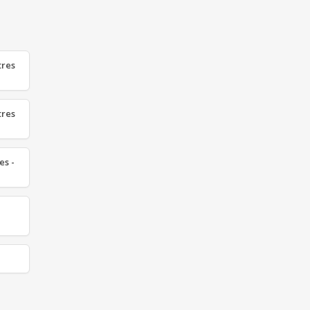
tres
tres
es -