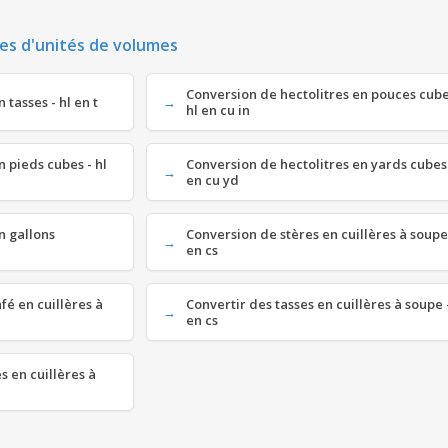
es d'unités de volumes
Conversion de hectolitres en pouces cube
 tasses - hl en t
hl en cu in
n pieds cubes - hl
Conversion de hectolitres en yards cubes 
en cu yd
n gallons
Conversion de stères en cuillères à soupe 
en cs
fé en cuillères à
Convertir des tasses en cuillères à soupe -
en cs
 en cuillères à