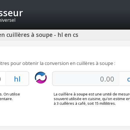
isseur
niversel
n cuillères à soupe - hl en cs
itres pour obtenir la conversion en cuillères à soupe :
s. On utilise
La
cuillère à soupe
est une unité de mesur
entaire.
souvent utilisée en cuisine, qu'on estime e
à 3 cuillères à café, soit 15 millilitres.