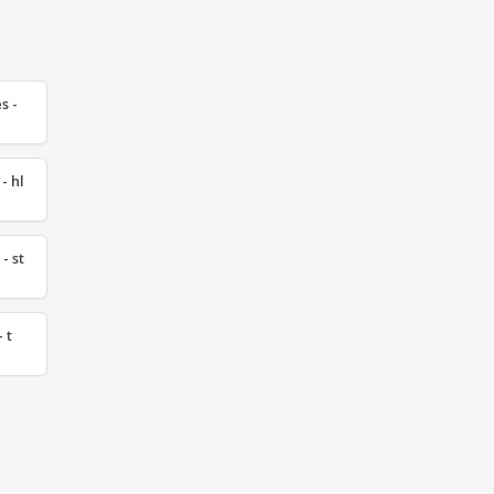
s -
- hl
- st
 t