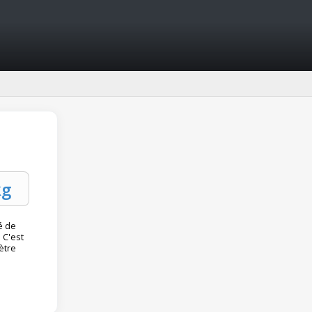
té de
 C'est
ètre