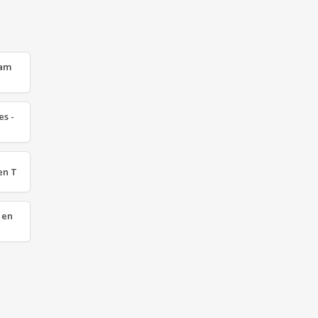
dam
s -
en T
 en