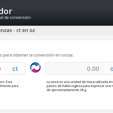
idor
al de conversión
nzas - ct en oz
es para obtener la conversión en onzas:
os. Esta
La
onza
es una unidad de masa utilizada en
almente para
países de habla inglesa para expresar una
de aproximadamente 28 g.