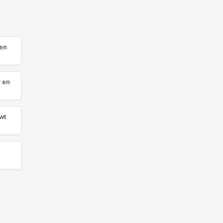
 en
t en
cwt