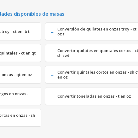
dades disponibles de masas
Conversión de quilates en onzas troy - ct
troy - ct en lb t
oz t
Convertir quilates en quintales cortos - c
uintales - ct en qt
sh cwt
Convertir quintales cortos en onzas - sh 
 onzas - qt en oz
en oz
rgos en onzas -
Convertir toneladas en onzas - t en oz
rtas en onzas - sh