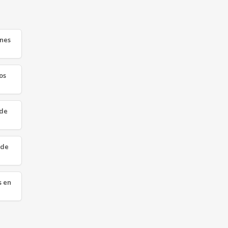
anes
os
 de
 de
s en