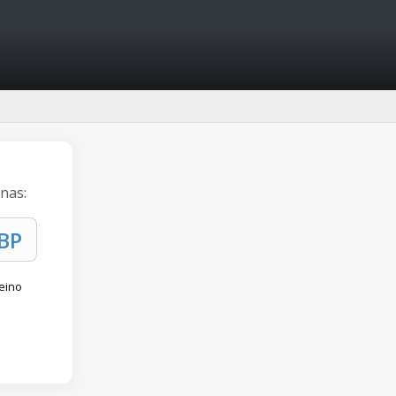
inas:
Reino