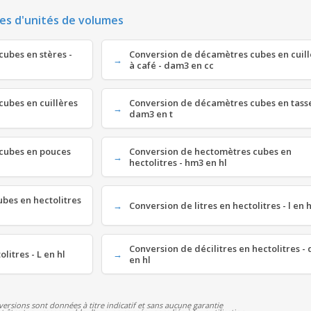
es d'unités de volumes
ubes en stères -
Conversion de décamètres cubes en cuill
à café - dam3 en cc
cubes en cuillères
Conversion de décamètres cubes en tasse
dam3 en t
cubes en pouces
Conversion de hectomètres cubes en
hectolitres - hm3 en hl
ubes en hectolitres
Conversion de litres en hectolitres - l en h
Conversion de décilitres en hectolitres - 
litres - L en hl
en hl
versions sont données à titre indicatif et sans aucune garantie