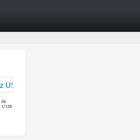
 de
à 1/128