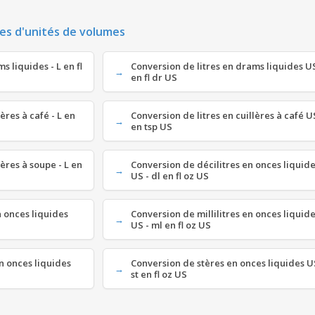
es d'unités de volumes
s liquides - L en fl
Conversion de litres en drams liquides US
en fl dr US
lères à café - L en
Conversion de litres en cuillères à café US
en tsp US
lères à soupe - L en
Conversion de décilitres en onces liquid
US - dl en fl oz US
n onces liquides
Conversion de millilitres en onces liquid
US - ml en fl oz US
n onces liquides
Conversion de stères en onces liquides U
st en fl oz US