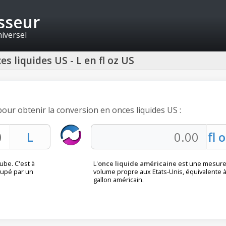
isseur
niversel
es liquides US - L en fl oz US
 pour obtenir la conversion en onces liquides US :
ube. C'est à
L'
once liquide américaine
est une mesure
cupé par un
volume propre aux Etats-Unis, équivalente 
gallon américain.