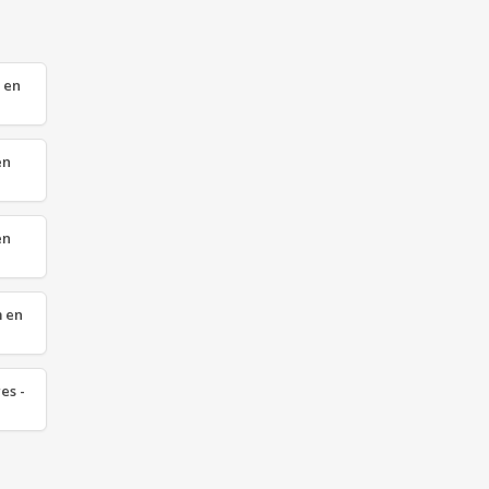
 en
en
en
m en
es -