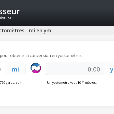
isseur
niversel
octomètres - mi en ym
s pour obtenir la conversion en yoctomètres :
-24
760 yards, soit
Un yoctomètre vaut 10
mètres.