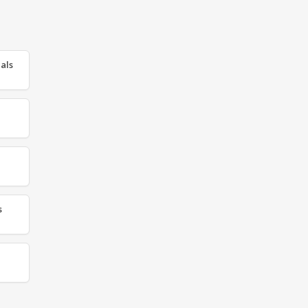
als
s