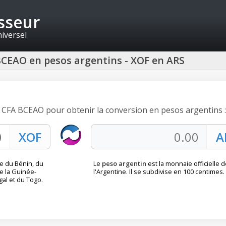
isseur
niversel
BCEAO en pesos argentins - XOF en ARS
cs CFA BCEAO pour obtenir la conversion en pesos argentins :
e du Bénin, du
Le
peso argentin
est la monnaie officielle 
de la Guinée-
l'Argentine. Il se subdivise en 100 centimes.
gal et du Togo.