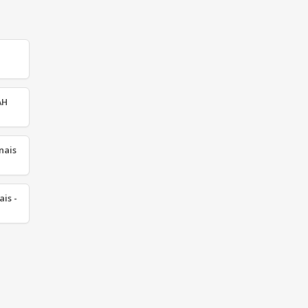
AH
nais
ais -