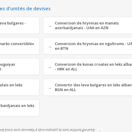
es d'unités de devises
eva bulgares -
Conversion de hryvnias en manats
azerbaïdjanais - UAH en AZN
marks convertibles
Conversion de hryvnias en ngultrums - U
en BTN
ouguiyas
Conversion de kunas croates en leks alba
O
- HRK en ALL
lais en leks
Convertir des leva bulgares en leks alban
BGN en ALL
baïdjanais en leks
versions sont données à titre indicatif et sans aucune garantie