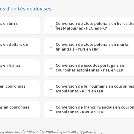
es d'unités de devises
s en birrs
Conversion de złote polonais en livres de
Îles Malouines - PLN en FKP
s en dollars de
Conversion de złote polonais en marks
finlandais - PLN en FIM
s en francs
Conversion de escudos portugais en
couronnes estoniennes - PTE en EEK
i en couronnes
Conversion de lei roumains en couronnes
estoniennes - RON en EEK
es en couronnes
Conversion de francs rwandais en couro
estoniennes - RWF en EEK
versions sont données à titre indicatif et sans aucune garantie