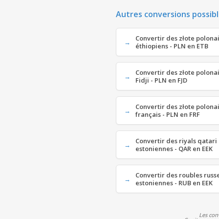
Autres conversions possibl
Convertir des złote polonai
éthiopiens - PLN en ETB
Convertir des złote polonai
Fidji - PLN en FJD
Convertir des złote polonai
français - PLN en FRF
Convertir des riyals qatar
estoniennes - QAR en EEK
Convertir des roubles russ
estoniennes - RUB en EEK
Les con