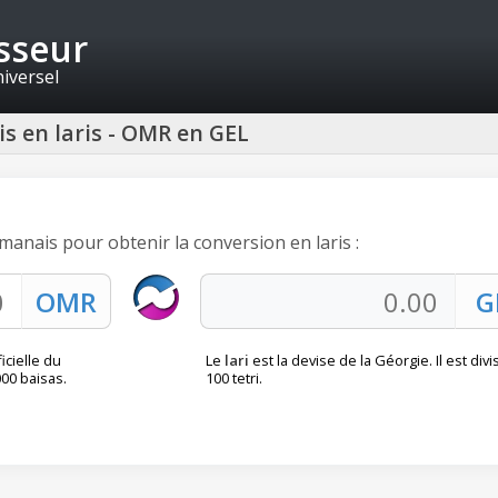
isseur
niversel
is en laris - OMR en GEL
omanais pour obtenir la conversion en laris :
icielle du
Le
lari
est la devise de la Géorgie. Il est div
000 baisas.
100 tetri.