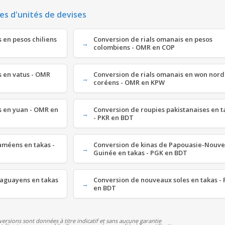
es d'unités de devises
 en pesos chiliens
Conversion de rials omanais en pesos
colombiens - OMR en COP
s en vatus - OMR
Conversion de rials omanais en won nord
coréens - OMR en KPW
s en yuan - OMR en
Conversion de roupies pakistanaises en t
- PKR en BDT
améens en takas -
Conversion de kinas de Papouasie-Nouve
Guinée en takas - PGK en BDT
raguayens en takas
Conversion de nouveaux soles en takas -
en BDT
versions sont données à titre indicatif et sans aucune garantie