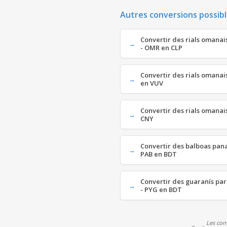
Autres conversions possibl
Convertir des rials omanais
- OMR en CLP
Convertir des rials omanai
en VUV
Convertir des rials omanai
CNY
Convertir des balboas pan
PAB en BDT
Convertir des guaranís pa
- PYG en BDT
Les con