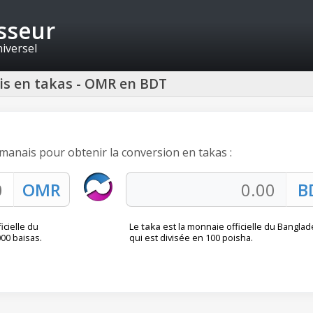
isseur
niversel
is en takas - OMR en BDT
 omanais pour obtenir la conversion en takas :
icielle du
Le
taka
est la monnaie officielle du Banglad
000 baisas.
qui est divisée en 100 poisha.