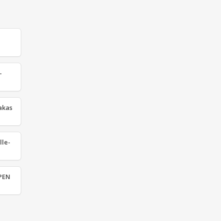
-
akas
lle-
 PEN