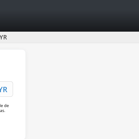
BYR
le de
as.