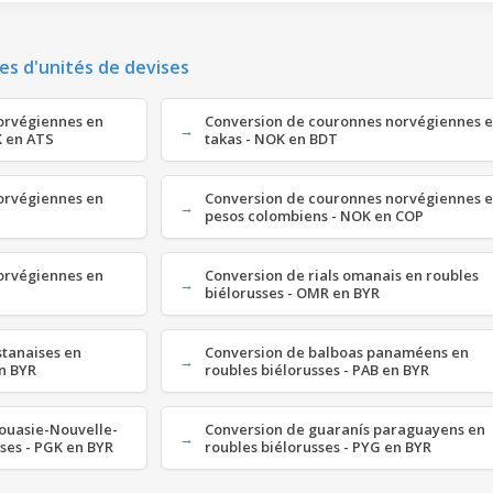
es d'unités de devises
orvégiennes en
Conversion de couronnes norvégiennes 
K en ATS
takas - NOK en BDT
orvégiennes en
Conversion de couronnes norvégiennes 
P
pesos colombiens - NOK en COP
orvégiennes en
Conversion de rials omanais en roubles
biélorusses - OMR en BYR
stanaises en
Conversion de balboas panaméens en
en BYR
roubles biélorusses - PAB en BYR
pouasie-Nouvelle-
Conversion de guaranís paraguayens en
ses - PGK en BYR
roubles biélorusses - PYG en BYR