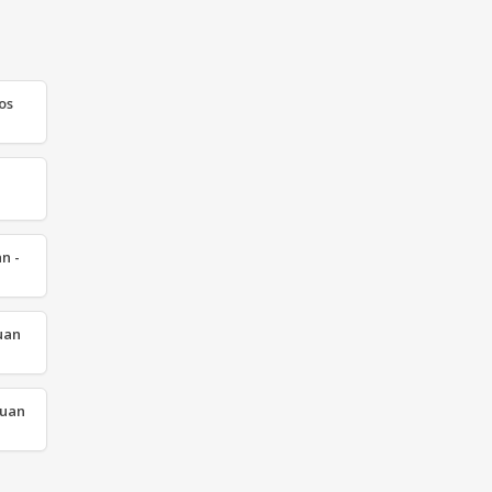
os
n -
uan
yuan