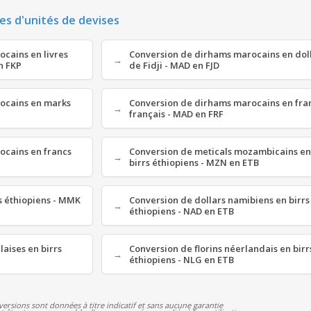
es d'unités de devises
cains en livres
Conversion de dirhams marocains en dol
n FKP
de Fidji - MAD en FJD
ocains en marks
Conversion de dirhams marocains en fra
français - MAD en FRF
ocains en francs
Conversion de meticals mozambicains en
birrs éthiopiens - MZN en ETB
rs éthiopiens - MMK
Conversion de dollars namibiens en birrs
éthiopiens - NAD en ETB
laises en birrs
Conversion de florins néerlandais en birr
éthiopiens - NLG en ETB
versions sont données à titre indicatif et sans aucune garantie