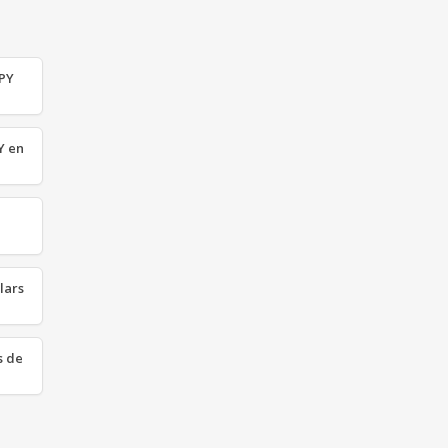
JPY
Y en
lars
s de