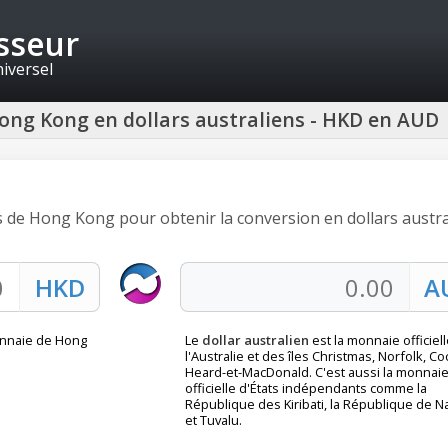
isseur
niversel
Hong Kong en dollars australiens - HKD en AUD
rs de Hong Kong pour obtenir la conversion en dollars austr
onnaie de Hong
Le
dollar australien
est la monnaie officiel
l'Australie et des îles Christmas, Norfolk, Co
Heard-et-MacDonald. C'est aussi la monnai
officielle d'États indépendants comme la
République des Kiribati, la République de N
et Tuvalu.