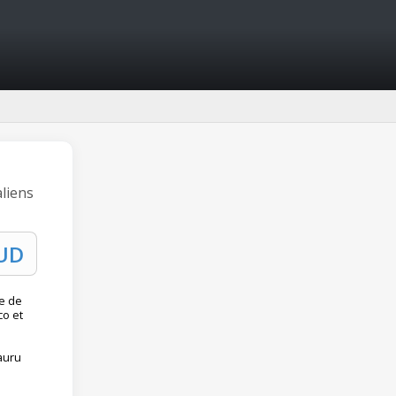
aliens
le de
co et
e
auru