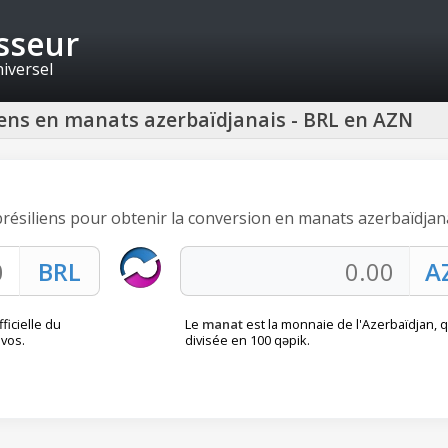
isseur
niversel
liens en manats azerbaïdjanais - BRL en AZN
 brésiliens pour obtenir la conversion en manats azerbaïdjana
ficielle du
Le
manat
est la monnaie de l'Azerbaïdjan, q
avos.
divisée en 100 qəpik.