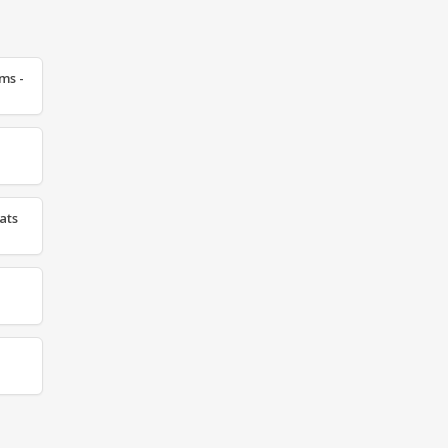
ms -
ats