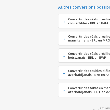
Autres conversions possibl
Convertir des réals brésili
convertibles - BRL en BAM
Convertir des réals brésili
mauritaniens - BRL en MRO
Convertir des réals brésili
botswanais - BRL en BWP
Convertir des roubles biél
azerbaïdjanais - BYR en A
Convertir des takas en ma
azerbaïdjanais - BDT en A
Les con