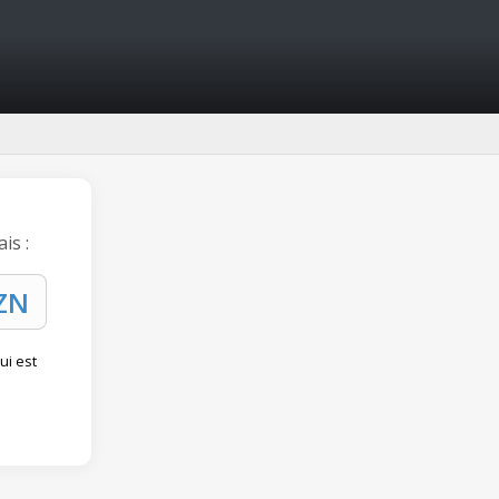
is :
ui est