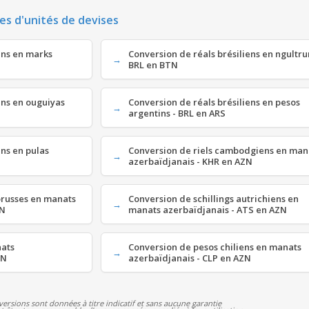
es d'unités de devises
ens en marks
Conversion de réals brésiliens en ngultru
BRL en BTN
ens en ouguiyas
Conversion de réals brésiliens en pesos
argentins - BRL en ARS
ens en pulas
Conversion de riels cambodgiens en man
azerbaïdjanais - KHR en AZN
orusses en manats
Conversion de schillings autrichiens en
ZN
manats azerbaïdjanais - ATS en AZN
nats
Conversion de pesos chiliens en manats
ZN
azerbaïdjanais - CLP en AZN
versions sont données à titre indicatif et sans aucune garantie