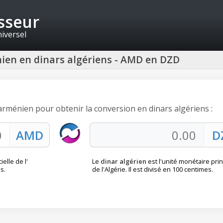
isseur
niversel
ien en dinars algériens - AMD en DZD
arménien pour obtenir la conversion en dinars algériens :
ielle de l'
Le
dinar algérien
est l'unité monétaire prin
s.
de l'Algérie. Il est divisé en 100 centimes.