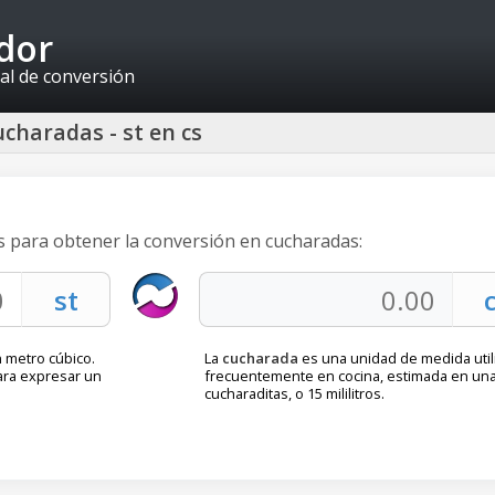
idor
al de conversión
charadas - st en cs
es para obtener la conversión en cucharadas:
n metro cúbico.
La
cucharada
es una unidad de medida util
ara expresar un
frecuentemente en cocina, estimada en una
cucharaditas, o 15 mililitros.