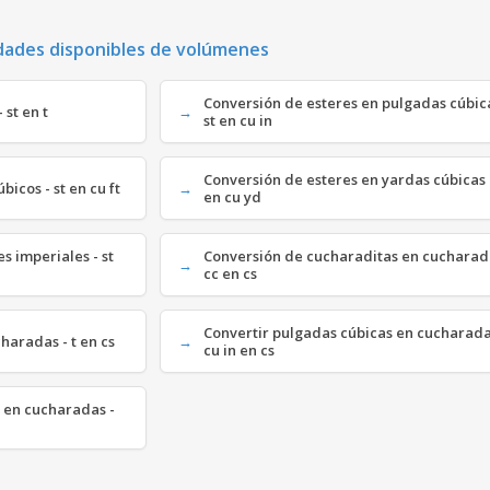
dades disponibles de volúmenes
Conversión de esteres en pulgadas cúbica
 st en t
st en cu in
Conversión de esteres en yardas cúbicas -
bicos - st en cu ft
en cu yd
s imperiales - st
Conversión de cucharaditas en cucharad
cc en cs
Convertir pulgadas cúbicas en cucharada
haradas - t en cs
cu in en cs
 en cucharadas -