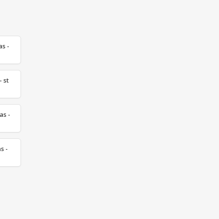
s -
 st
as -
s -