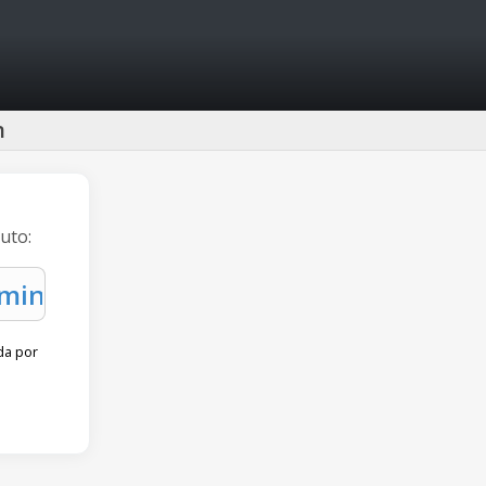
n
uto:
da por