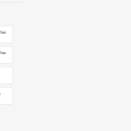
las
las
s