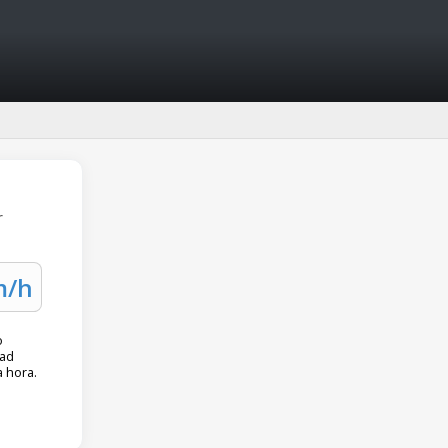
r
o
dad
a hora.