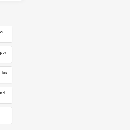
as
 por
llas
 nd