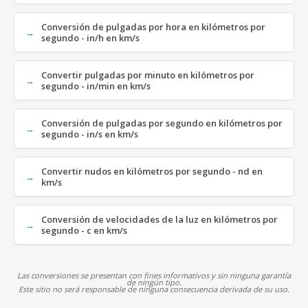
Conversión de pulgadas por hora en kilómetros por
segundo - in/h en km/s
Convertir pulgadas por minuto en kilómetros por
segundo - in/min en km/s
Conversión de pulgadas por segundo en kilómetros por
segundo - in/s en km/s
Convertir nudos en kilómetros por segundo - nd en
km/s
Conversión de velocidades de la luz en kilómetros por
segundo - c en km/s
Las conversiones se presentan con fines informativos y sin ninguna garantía
de ningún tipo.
Este sitio no será responsable de ninguna consecuencia derivada de su uso.