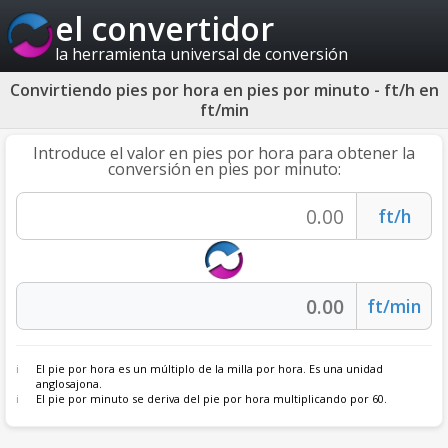
el convertidor
la herramienta universal de conversión
Convirtiendo pies por hora en pies por minuto - ft/h en
ft/min
Introduce el valor en pies por hora para obtener la
conversión en pies por minuto:
El pie por hora es un múltiplo de la milla por hora. Es una unidad
anglosajona.
El pie por minuto se deriva del pie por hora multiplicando por 60.