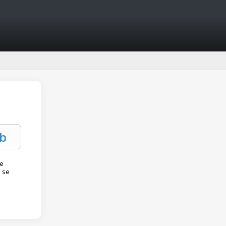
le
d se