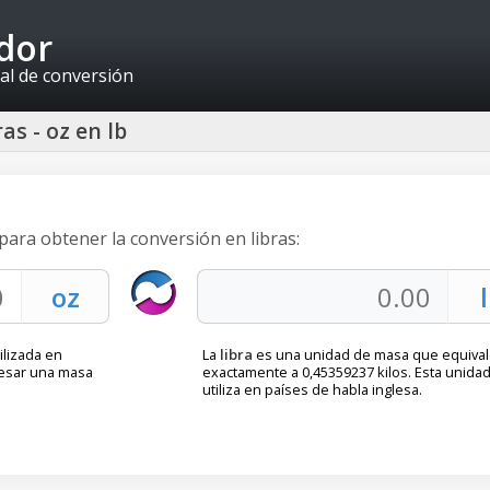
idor
al de conversión
as - oz en lb
para obtener la conversión en libras:
ilizada en
La
libra
es una unidad de masa que equiva
resar una masa
exactamente a 0,45359237 kilos. Esta unida
utiliza en países de habla inglesa.