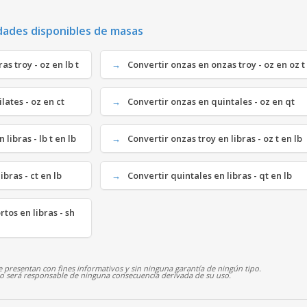
dades disponibles de masas
s troy - oz en lb t
Convertir onzas en onzas troy - oz en oz t
ates - oz en ct
Convertir onzas en quintales - oz en qt
libras - lb t en lb
Convertir onzas troy en libras - oz t en lb
bras - ct en lb
Convertir quintales en libras - qt en lb
tos en libras - sh
 presentan con fines informativos y sin ninguna garantía de ningún tipo.
 no será responsable de ninguna consecuencia derivada de su uso.