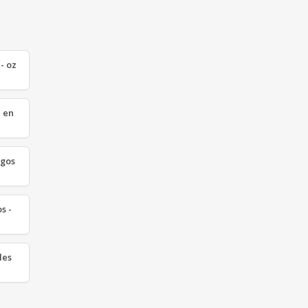
- oz
z en
rgos
s -
les