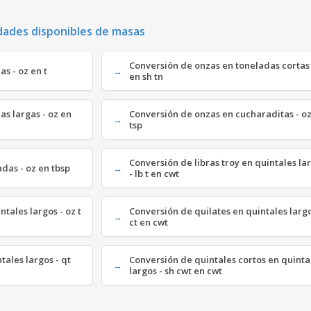
dades disponibles de masas
Conversión de onzas en toneladas cortas 
s - oz en t
en sh tn
as largas - oz en
Conversión de onzas en cucharaditas - o
tsp
Conversión de libras troy en quintales la
das - oz en tbsp
- lb t en cwt
ntales largos - oz t
Conversión de quilates en quintales largo
ct en cwt
tales largos - qt
Conversión de quintales cortos en quinta
largos - sh cwt en cwt