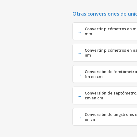
Otras conversiones de uni
Convertir picómetros en mi
mm
Convertir picómetros en n
nm
Conversión de femtómetros
fm en cm
Conversión de zeptómetros
zm en cm
Conversión de angstroms e
en cm