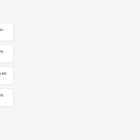
s -
pm
m en
ym