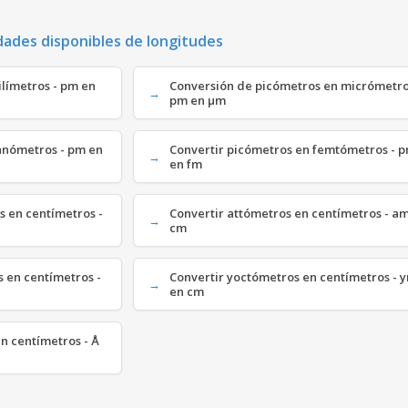
dades disponibles de longitudes
límetros - pm en
Conversión de picómetros en micrómetro
pm en µm
anómetros - pm en
Convertir picómetros en femtómetros - 
en fm
 en centímetros -
Convertir attómetros en centímetros - a
cm
 en centímetros -
Convertir yoctómetros en centímetros - 
en cm
n centímetros - Å