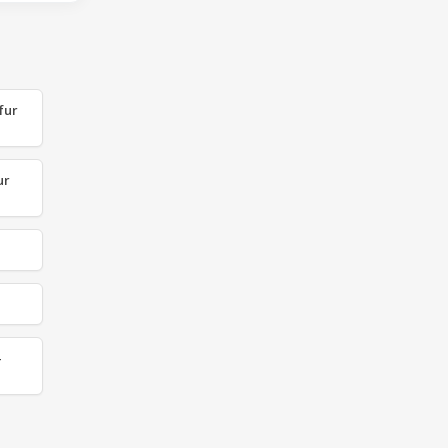
fur
ur
-