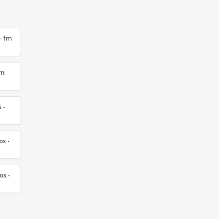
- fm
fm
 -
s -
os -