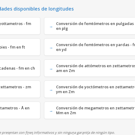
dades disponibles de longitudes
yottametros - fm
Conversión de femtómetros en pulgadas 
en plg
Conversión de femtómetros en yardas - 
ies - fm en ft
en yd
Conversión de attómetros en zettametros
cadenas - fm en ch
am en Zm
zettametros - zm
Conversión de yoctómetros en zettametro
ym en Zm
tametros - Å en
Conversión de megametros en zettametr
Mm en Zm
 presentan con fines informativos y sin ninguna garantía de ningún tipo.