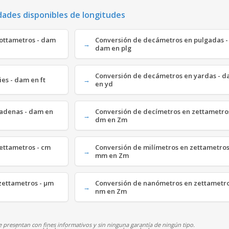
dades disponibles de longitudes
ottametros - dam
Conversión de decámetros en pulgadas -
dam en plg
Conversión de decámetros en yardas - 
es - dam en ft
en yd
cadenas - dam en
Conversión de decímetros en zettametros
dm en Zm
zettametros - cm
Conversión de milímetros en zettametros
mm en Zm
zettametros - µm
Conversión de nanómetros en zettametro
nm en Zm
 presentan con fines informativos y sin ninguna garantía de ningún tipo.