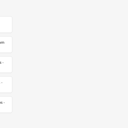
dam
 -
 -
s -