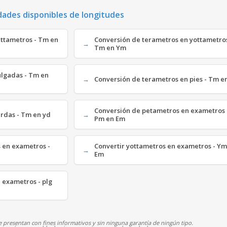
dades disponibles de longitudes
ettametros - Tm en
Conversión de terametros en yottametros
Tm en Ym
ulgadas - Tm en
Conversión de terametros en pies - Tm en
Conversión de petametros en exametros 
ardas - Tm en yd
Pm en Em
 en exametros -
Convertir yottametros en exametros - Ym
Em
 exametros - plg
 presentan con fines informativos y sin ninguna garantía de ningún tipo.