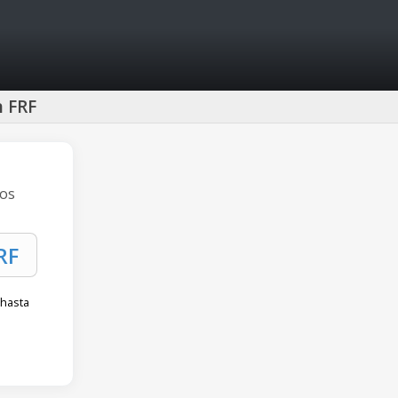
n FRF
cos
 hasta