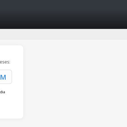
eses:
dia