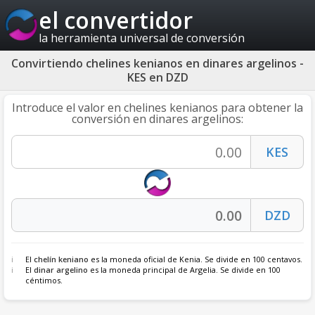
el convertidor
la herramienta universal de conversión
Convirtiendo chelines kenianos en dinares argelinos -
KES en DZD
Introduce el valor en chelines kenianos para obtener la
conversión en dinares argelinos:
El
chelín keniano
es la moneda oficial de Kenia. Se divide en 100 centavos.
El
dinar argelino
es la moneda principal de Argelia. Se divide en 100
céntimos.