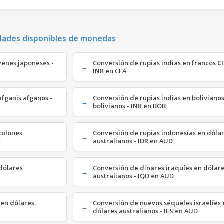
dades disponibles de monedas
 yenes japoneses -
Conversión de rupias indias en francos CF
INR en CFA
afganis afganos -
Conversión de rupias indias en boliviano
bolivianos - INR en BOB
 colones
Conversión de rupias indonesias en dóla
C
australianos - IDR en AUD
 dólares
Conversión de dinares iraquíes en dólar
australianos - IQD en AUD
 en dólares
Conversión de nuevos séqueles israelíes 
dólares australianos - ILS en AUD