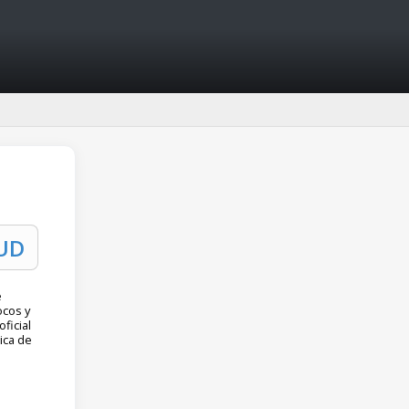
e
ocos y
ficial
ica de