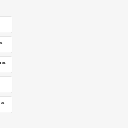
es
res
res