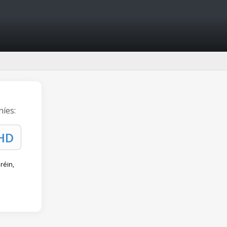
níes:
réin,