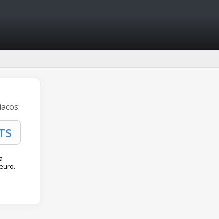
iacos:
a
euro.