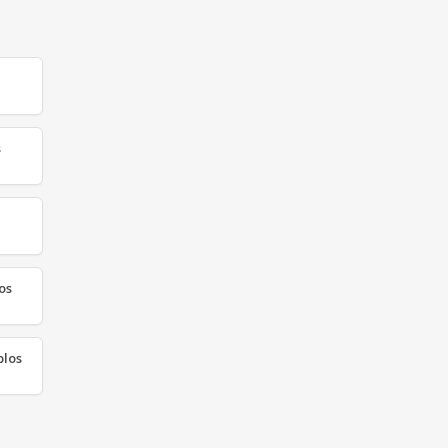
s
os
blos